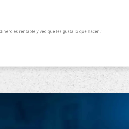
inero es rentable y veo que les gusta lo que hacen."