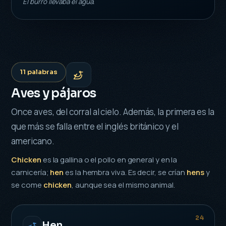
El burro llevaba el agua.
11 palabras
Aves y pájaros
Once aves, del corral al cielo. Además, la primera es la
que más se falla entre el inglés británico y el
americano.
Chicken
es la gallina o el pollo en general y en la
carnicería;
hen
es la hembra viva. Es decir, se crían
hens
y
se come
chicken
, aunque sea el mismo animal.
24
Hen