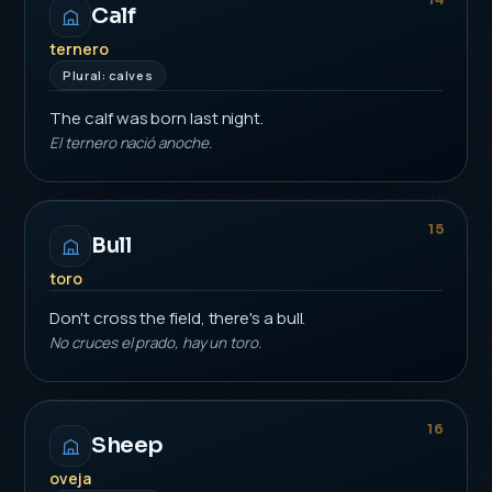
Calf
ternero
Plural: calves
The calf was born last night.
El ternero nació anoche.
15
Bull
toro
Don't cross the field, there's a bull.
No cruces el prado, hay un toro.
16
Sheep
oveja