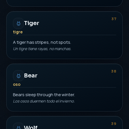
37
Tiger
tigre
A tiger has stripes, not spots.
Un tigre tiene rayas, no manchas.
38
Bear
oso
Bears sleep through the winter.
Los osos duermen todo el invierno.
39
Wolf