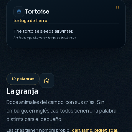
11
Tortoise
tortuga de tierra
The tortoise sleeps all winter.
La tortuga duerme todo el invierno.
12 palabras
La granja
Doce animales del campo, con sus crías. Sin
embargo, en inglés casi todos tienen una palabra
distinta para el pequeño.
Las crías tienen nombre propio:
calf
,
lamb
,
piglet
,
foal
.