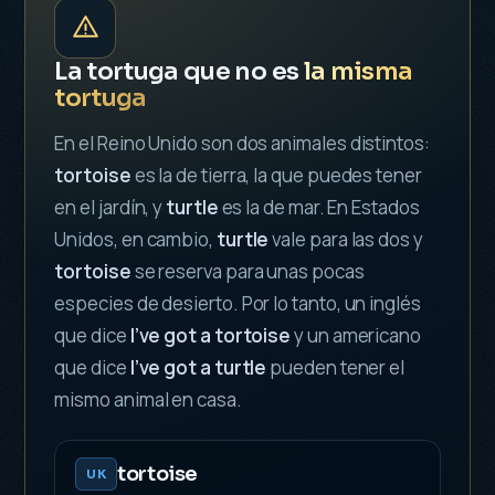
La tortuga que no es
la misma
tortuga
En el Reino Unido son dos animales distintos:
tortoise
es la de tierra, la que puedes tener
en el jardín, y
turtle
es la de mar. En Estados
Unidos, en cambio,
turtle
vale para las dos y
tortoise
se reserva para unas pocas
especies de desierto. Por lo tanto, un inglés
que dice
I’ve got a tortoise
y un americano
que dice
I’ve got a turtle
pueden tener el
mismo animal en casa.
tortoise
UK