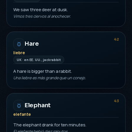
We saw three deer at dusk.
Vimos tres ciervos al anochecer.
42
Hare
liebre
UK · en EE. UU., jackrabbit
A hare is bigger than a rabbit.
Una liebre es más grande que un conejo.
43
Elephant
elefante
The elephant drank for ten minutes.
El elefante bebió diez minutos.