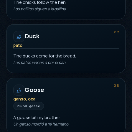
The chicks follow the hen.
Los pollitos siguen a la gallina.
27
Duck
pato
The ducks come for the bread.
Los patos vienen a por el pan.
28
Goose
ganso, oca
Plural: geese
A goose bit my brother.
Un ganso mordió a mi hermano.