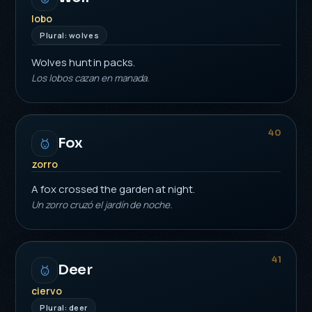
lobo
Plural: wolves
Wolves hunt in packs.
Los lobos cazan en manada.
40
Fox
zorro
A fox crossed the garden at night.
Un zorro cruzó el jardín de noche.
41
Deer
ciervo
Plural: deer