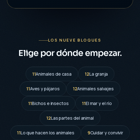
LOS NUEVE BLOQUES
Elige por dónde empezar.
11
Animales de casa
12
La granja
11
Aves y pájaros
12
Animales salvajes
11
Bichos e insectos
11
El mar y el río
12
Las partes del animal
11
Lo que hacen los animales
9
Cuidar y convivir