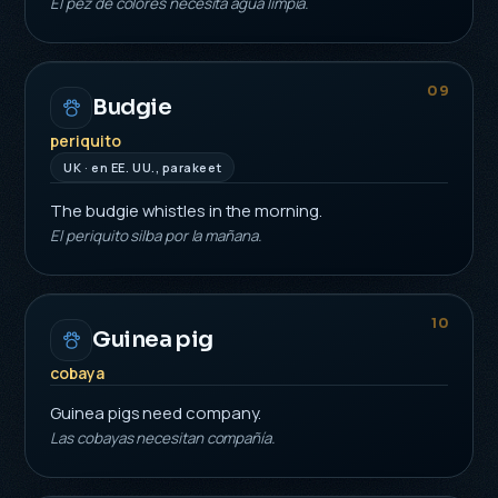
El pez de colores necesita agua limpia.
09
Budgie
periquito
UK · en EE. UU., parakeet
The budgie whistles in the morning.
El periquito silba por la mañana.
10
Guinea pig
cobaya
Guinea pigs need company.
Las cobayas necesitan compañía.