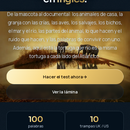
De la mascota al documental: los animales de casa, la
granja con las crías, las aves, los salvajes, los bichos,
el mar y el río, las partes del animal, lo que hacen y el
ruido que hacen, y las palabras de convivir con uno.
Además, aquí está la tortuga que no es la misma
tortuga a cada lado del Atlántico.
Hacer el test ahora
→
Ver la lámina
100
10
palabras
trampas UK / US