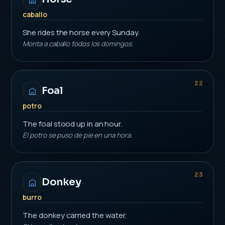
caballo
She rides the horse every Sunday.
Monta a caballo todos los domingos.
22
Foal
potro
The foal stood up in an hour.
El potro se puso de pie en una hora.
23
Donkey
burro
The donkey carried the water.