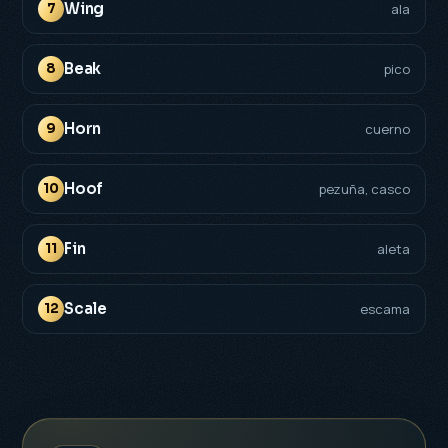
Wing
7
ala
Beak
8
pico
Horn
9
cuerno
Hoof
10
pezuña, casco
Fin
11
aleta
Scale
12
escama