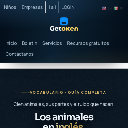
Niños
Empresas
1 a 1
LOGIN
EN
ES
Inicio
Boletín
Servicios
Recursos gratuitos
Contáctanos
VOCABULARIO · GUÍA COMPLETA
Cien animales, sus partes y el ruido que hacen.
Los animales
en
inglés
.