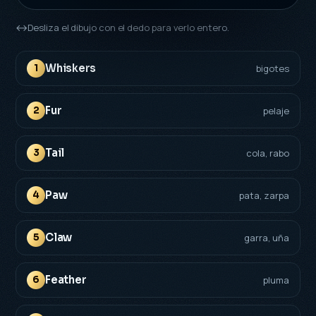
↔
Desliza el dibujo con el dedo para verlo entero.
Whiskers
1
bigotes
Fur
2
pelaje
Tail
3
cola, rabo
Paw
4
pata, zarpa
Claw
5
garra, uña
Feather
6
pluma