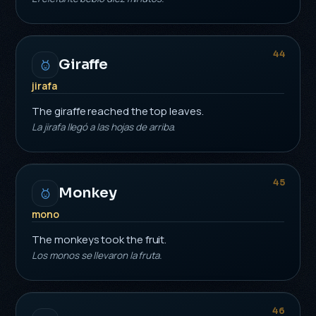
44
Giraffe
jirafa
The giraffe reached the top leaves.
La jirafa llegó a las hojas de arriba.
45
Monkey
mono
The monkeys took the fruit.
Los monos se llevaron la fruta.
46