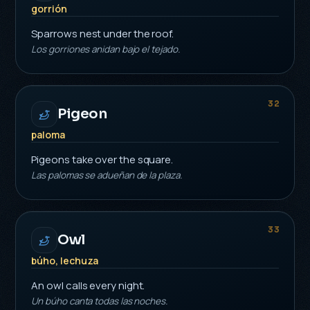
gorrión
Sparrows nest under the roof.
Los gorriones anidan bajo el tejado.
32
Pigeon
paloma
Pigeons take over the square.
Las palomas se adueñan de la plaza.
33
Owl
búho, lechuza
An owl calls every night.
Un búho canta todas las noches.