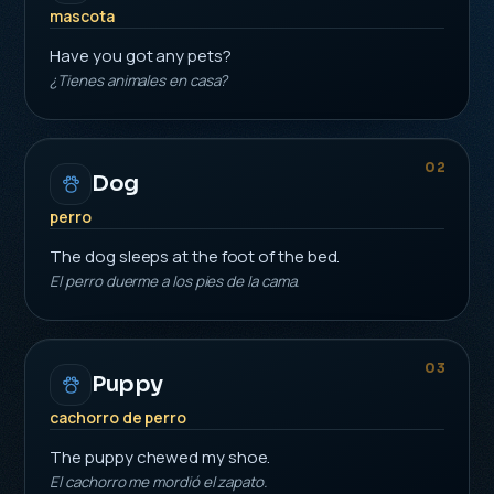
mascota
Have you got any pets?
¿Tienes animales en casa?
02
Dog
perro
The dog sleeps at the foot of the bed.
El perro duerme a los pies de la cama.
03
Puppy
cachorro de perro
The puppy chewed my shoe.
El cachorro me mordió el zapato.