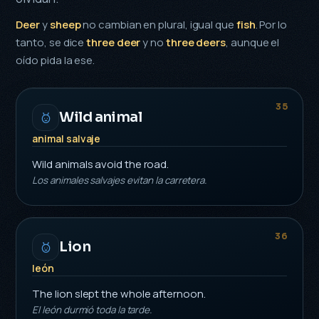
Deer
y
sheep
no cambian en plural, igual que
fish
. Por lo
tanto, se dice
three deer
y no
three deers
, aunque el
oído pida la ese.
35
Wild animal
animal salvaje
Wild animals avoid the road.
Los animales salvajes evitan la carretera.
36
Lion
león
The lion slept the whole afternoon.
El león durmió toda la tarde.