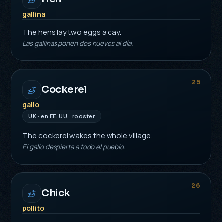
gallina
The hens lay two eggs a day.
Las gallinas ponen dos huevos al día.
25
Cockerel
gallo
UK · en EE. UU., rooster
The cockerel wakes the whole village.
El gallo despierta a todo el pueblo.
26
Chick
pollito