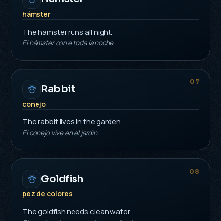
hámster
The hamster runs all night.
El hámster corre toda la noche.
07
Rabbit
conejo
The rabbit lives in the garden.
El conejo vive en el jardín.
08
Goldfish
pez de colores
The goldfish needs clean water.