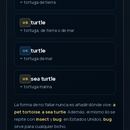
= tortuga de tierra
turtle
US
= tortuga, de tierra o de mar
turtle
UK
= tortuga de mar
sea turtle
US
= tortuga marina
La forma de no fallar nunca es añadir dónde vive:
a
pet tortoise
,
a sea turtle
. Además, el mismo lío se
repite con
insect
y
bug
: en Estados Unidos,
bug
sirve para cualquier bicho.