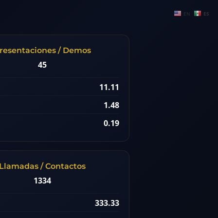
EN
ES
resentaciones / Demos
45
11.11
1.48
0.19
Llamadas / Contactos
1334
333.33