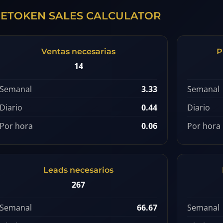
ETOKEN SALES CALCULATOR
Ventas necesarias
P
14
Semanal
3.33
Semanal
Diario
0.44
Diario
Por hora
0.06
Por hora
Leads necesarios
267
Semanal
66.67
Semanal