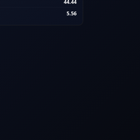
44.44
5.56