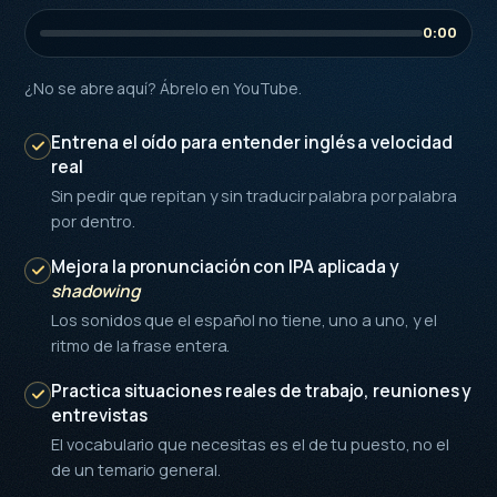
GETOKEN
0:00
El sistema,
explicado en un
vídeo
¿No se abre aquí?
Ábrelo en YouTube
.
Entrena el oído para entender inglés a velocidad
real
Sin pedir que repitan y sin traducir palabra por palabra
por dentro.
Mejora la pronunciación con IPA aplicada y
shadowing
Los sonidos que el español no tiene, uno a uno, y el
ritmo de la frase entera.
Practica situaciones reales de trabajo, reuniones y
entrevistas
El vocabulario que necesitas es el de tu puesto, no el
de un temario general.