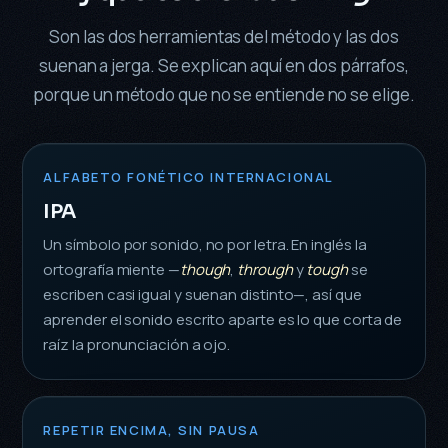
Son las dos herramientas del método y las dos
suenan a jerga. Se explican aquí en dos párrafos,
porque un método que no se entiende no se elige.
ALFABETO FONÉTICO INTERNACIONAL
IPA
Un símbolo por sonido, no por letra. En inglés la
ortografía miente —
though
,
through
y
tough
se
escriben casi igual y suenan distinto—, así que
aprender el sonido escrito aparte es lo que corta de
raíz la pronunciación a ojo.
REPETIR ENCIMA, SIN PAUSA