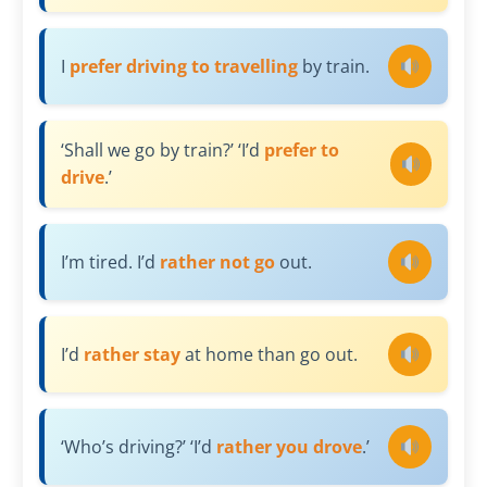
I
prefer driving to travelling
by train.
‘Shall we go by train?’ ‘I’d
prefer to
drive
.’
I’m tired. I’d
rather not go
out.
I’d
rather stay
at home than go out.
‘Who’s driving?’ ‘I’d
rather you drove
.’