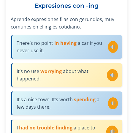
Expresiones con -ing
Aprende expresiones fijas con gerundios, muy
comunes en el inglés cotidiano.
There’s no point
in having
a car if you
never use it.
It’s no use
worrying
about what
happened.
It’s a nice town. It’s worth
spending
a
few days there.
I
had no trouble finding
a place to