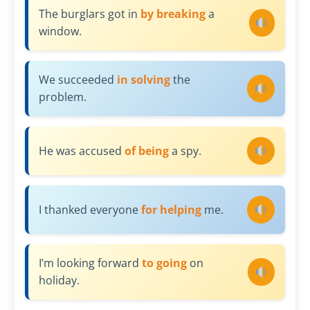
The burglars got in
by breaking
a
window.
We succeeded
in solving
the
problem.
He was accused
of being
a spy.
I thanked everyone
for helping
me.
I’m looking forward
to going
on
holiday.