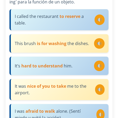
ing` para la función de un objeto.
I called the restaurant
to reserve
a
table.
This brush
is for washing
the dishes.
It’s
hard to understand
him.
It was
nice of you to take
me to the
airport.
I was
afraid to walk
alone. (Sentí
miedo y evité la acción)