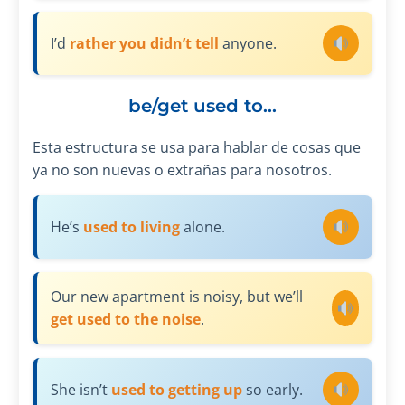
I’d
rather you didn’t tell
anyone.
be/get used to...
Esta estructura se usa para hablar de cosas que
ya no son nuevas o extrañas para nosotros.
He’s
used to living
alone.
Our new apartment is noisy, but we’ll
get used to the noise
.
She isn’t
used to getting up
so early.