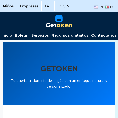
Niños
Empresas
1 a 1
LOGIN
EN
ES
Inicio
Boletín
Servicios
Recursos gratuitos
Contáctanos
GETOKEN
Tu puerta al dominio del inglés con un enfoque natural y
personalizado.