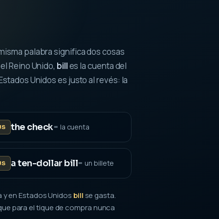
 misma palabra significa dos cosas
 el Reino Unido,
bill
es la cuenta del
 Estados Unidos es justo al revés: la
the check
= la cuenta
US
a ten-dollar bill
= un billete
US
 y en Estados Unidos
bill
se gasta.
í que para el tique de compra nunca