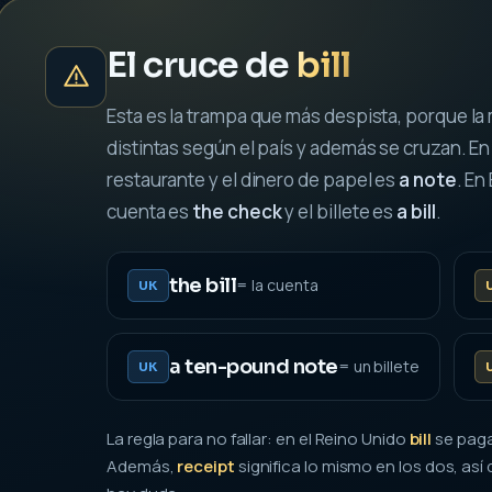
El cruce de
bill
Esta es la trampa que más despista, porque la
distintas según el país y además se cruzan. En
restaurante y el dinero de papel es
a note
. En
cuenta es
the check
y el billete es
a bill
.
the bill
= la cuenta
UK
a ten-pound note
= un billete
UK
La regla para no fallar: en el Reino Unido
bill
se paga
Además,
receipt
significa lo mismo en los dos, as