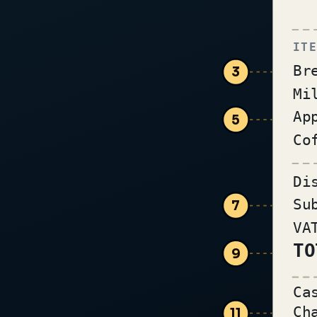
ITE
Br
3
Mi
Ap
5
Co
Di
Su
7
VA
TO
9
Ca
Ch
11