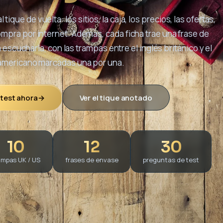
l tique de vuelta: los sitios, la caja, los precios, las ofertas,
ompra por internet. Además, cada ficha trae una frase de
escucharla, con las trampas entre el inglés británico y el
americano marcadas una por una.
 test ahora
→
Ver el tique anotado
10
12
30
ampas UK / US
frases de envase
preguntas de test