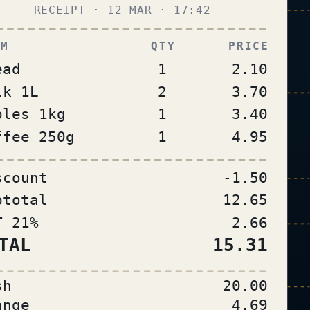
RECEIPT · 12 MAR · 17:42
M
QTY
PRICE
ead
1
2.10
lk 1L
2
3.70
ples 1kg
1
3.40
ffee 250g
1
4.95
scount
-1.50
btotal
12.65
T 21%
2.66
TAL
15.31
sh
20.00
ange
4.69