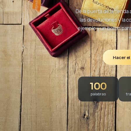
De la puerta de la tienda a
las devoluciones y la c
ejemplo y un botón para 
Hacer el
100
palabras
tr