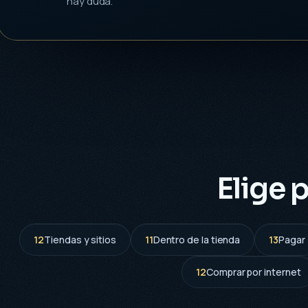
hay duda.
Elige 
12
Tiendas y sitios
11
Dentro de la tienda
13
Pagar
12
Comprar por internet