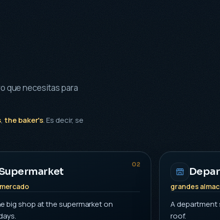
ro que necesitas para
s
,
the baker's
. Es decir, se
02
Supermarket
Depar
rmercado
grandes alma
the big shop at the supermarket on
A department s
days.
roof.