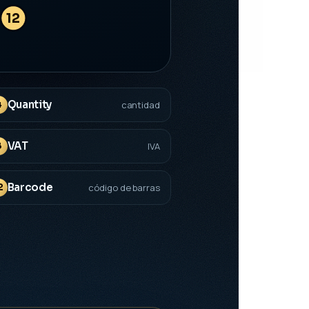
12
Quantity
4
cantidad
VAT
8
IVA
Barcode
2
código de barras