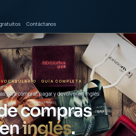
gratuitos
Contáctanos
VOCABULARIO · GUÍA COMPLETA
as para comprar, pagar y devolver en inglés.
 de compras
en
inglés
.