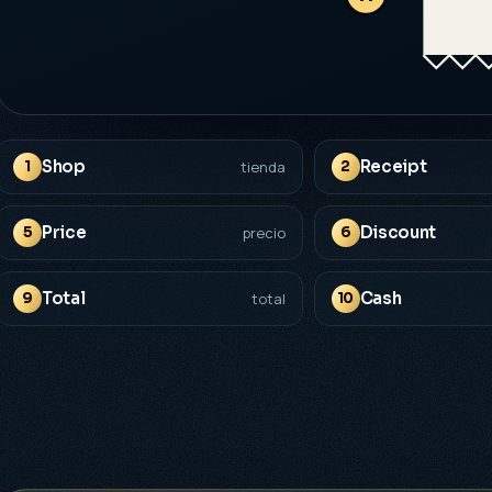
Shop
Receipt
1
tienda
2
Price
Discount
5
precio
6
Total
Cash
9
total
10