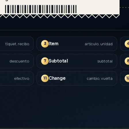
Item
tíquet, recibo
3
artículo, unidad
Subtotal
descuento
7
subtotal
Change
efectivo
11
cambio, vuelta
1