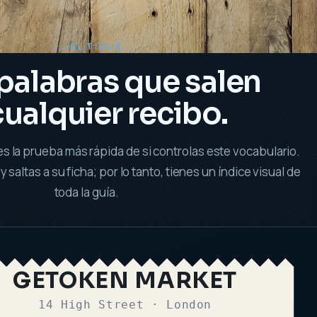
EL TIQUE
palabras que salen
cualquier recibo.
es la prueba más rápida de si controlas este vocabulario.
saltas a su ficha; por lo tanto, tienes un índice visual de
toda la guía.
GETOKEN MARKET
14 High Street · London