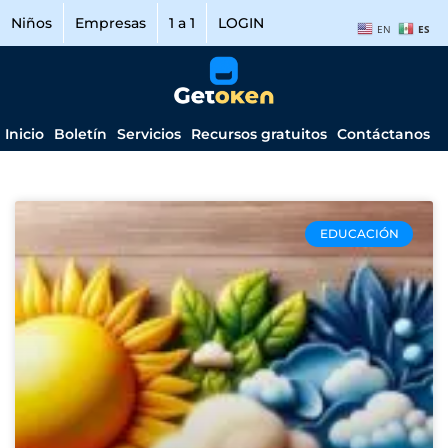
Niños
Empresas
1 a 1
LOGIN
EN
ES
Inicio
Boletín
Servicios
Recursos gratuitos
Contáctanos
EDUCACIÓN