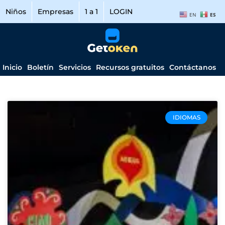
Niños
Empresas
1 a 1
LOGIN
EN
ES
Inicio
Boletín
Servicios
Recursos gratuitos
Contáctanos
IDIOMAS