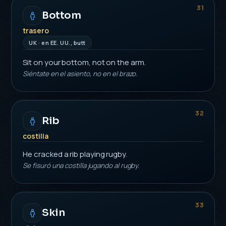
31
Bottom
trasero
UK · en EE. UU., butt
Sit on your bottom, not on the arm.
Siéntate en el asiento, no en el brazo.
32
Rib
costilla
He cracked a rib playing rugby.
Se fisuró una costilla jugando al rugby.
33
Skin