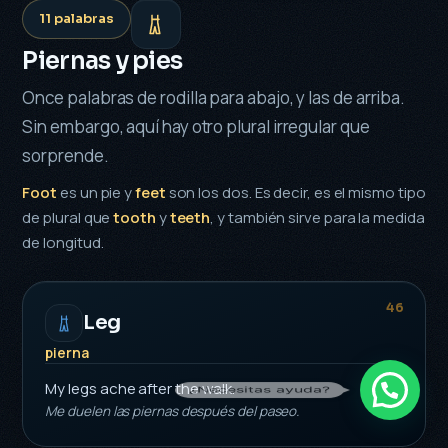
11 palabras
Piernas y pies
Once palabras de rodilla para abajo, y las de arriba.
Sin embargo, aquí hay otro plural irregular que
sorprende.
Foot
es un pie y
feet
son los dos. Es decir, es el mismo tipo
de plural que
tooth
y
teeth
, y también sirve para la medida
de longitud.
46
Leg
pierna
My legs ache after the walk.
¿Necesitas ayuda?
Me duelen las piernas después del paseo.