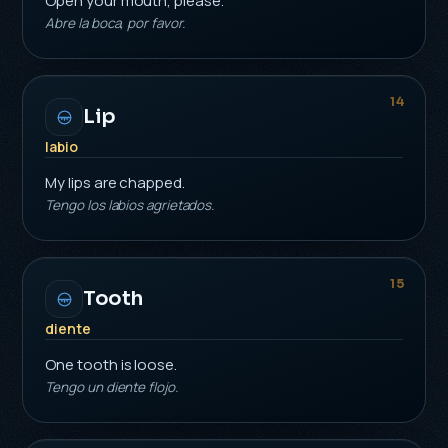
Open your mouth, please.
Abre la boca, por favor.
14
Lip
labio
My lips are chapped.
Tengo los labios agrietados.
15
Tooth
diente
One tooth is loose.
Tengo un diente flojo.