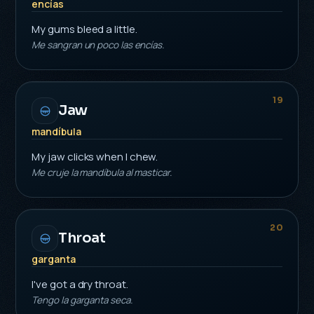
encías
My gums bleed a little.
Me sangran un poco las encías.
19
Jaw
mandíbula
My jaw clicks when I chew.
Me cruje la mandíbula al masticar.
20
Throat
garganta
I've got a dry throat.
Tengo la garganta seca.