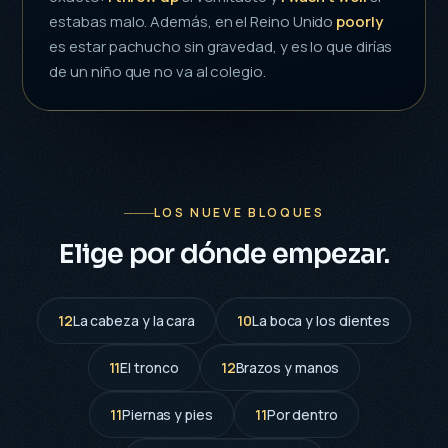
estabas malo. Además, en el Reino Unido
poorly
es estar pachucho sin gravedad, y es lo que dirías
de un niño que no va al colegio.
LOS NUEVE BLOQUES
Elige por dónde empezar.
12
La cabeza y la cara
10
La boca y los dientes
11
El tronco
12
Brazos y manos
11
Piernas y pies
11
Por dentro