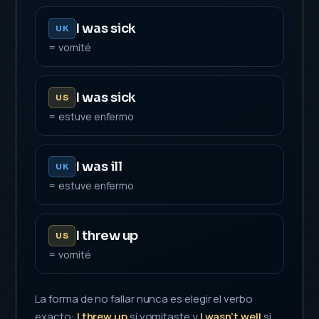
I was sick
UK
= vomité
I was sick
US
= estuve enfermo
I was ill
UK
= estuve enfermo
I threw up
US
= vomité
La forma de no fallar nunca es elegir el verbo
exacto:
I threw up
si vomitaste y
I wasn’t well
si