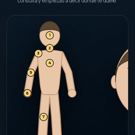
consulta y empiezas a decir dónde te duele.
1
2
3
4
9
5
6
7