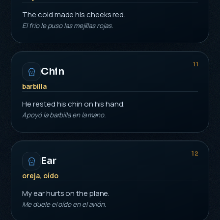
The cold made his cheeks red.
El frío le puso las mejillas rojas.
11
Chin
barbilla
He rested his chin on his hand.
Apoyó la barbilla en la mano.
12
Ear
oreja, oído
My ear hurts on the plane.
Me duele el oído en el avión.