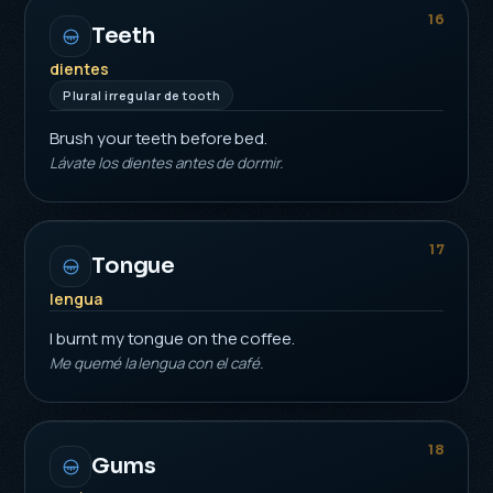
16
Teeth
dientes
Plural irregular de tooth
Brush your teeth before bed.
Lávate los dientes antes de dormir.
17
Tongue
lengua
I burnt my tongue on the coffee.
Me quemé la lengua con el café.
18
Gums