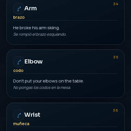
34
Arm
brazo
He broke his arm skiing.
Se rompió el brazo esquiando.
35
Elbow
codo
Don't put your elbows on the table.
No pongas los codos en la mesa.
36
Wrist
muñeca