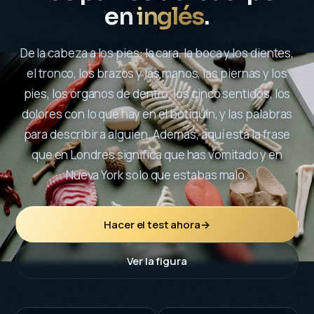
en
inglés
.
De la cabeza a los pies: la cara, la boca y los dientes,
el tronco, los brazos y las manos, las piernas y los
pies, los órganos de dentro, los cinco sentidos, los
dolores con lo que hay en el botiquín, y las palabras
para describir a alguien. Además, aquí está la frase
que en Londres significa que has vomitado y en
Nueva York solo que estabas malo.
Hacer el test ahora
→
Ver la figura