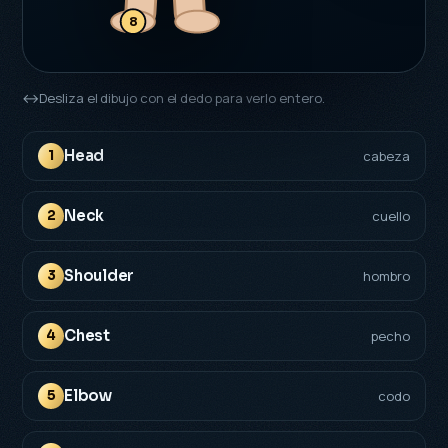
8
↔
Desliza el dibujo con el dedo para verlo entero.
Head
1
cabeza
Neck
2
cuello
Shoulder
3
hombro
Chest
4
pecho
Elbow
5
codo