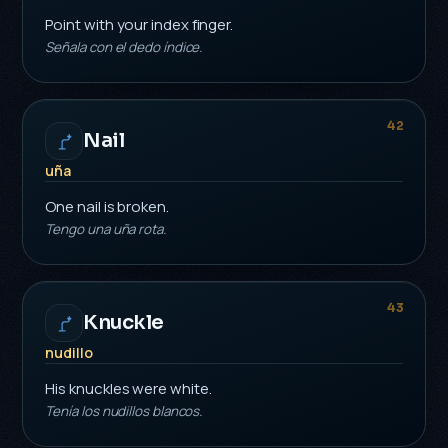
Point with your index finger.
Señala con el dedo índice.
42
Nail
uña
One nail is broken.
Tengo una uña rota.
43
Knuckle
nudillo
His knuckles were white.
Tenía los nudillos blancos.