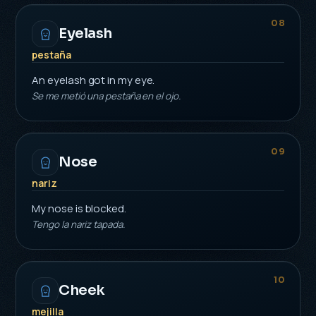
08
Eyelash
pestaña
An eyelash got in my eye.
Se me metió una pestaña en el ojo.
09
Nose
nariz
My nose is blocked.
Tengo la nariz tapada.
10
Cheek
mejilla