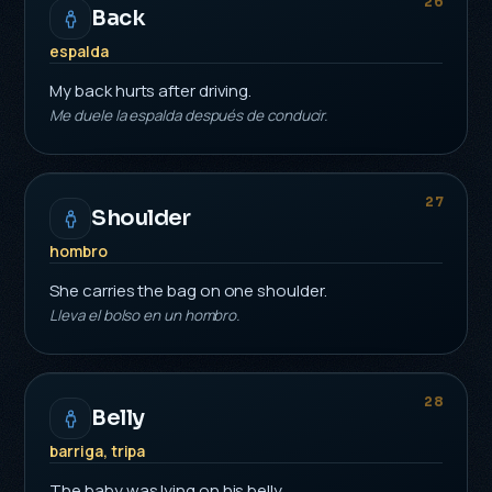
26
Back
espalda
My back hurts after driving.
Me duele la espalda después de conducir.
27
Shoulder
hombro
She carries the bag on one shoulder.
Lleva el bolso en un hombro.
28
Belly
barriga, tripa
The baby was lying on his belly.