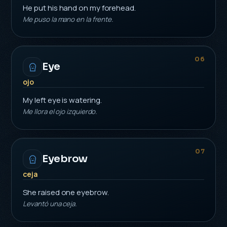
He put his hand on my forehead.
Me puso la mano en la frente.
06
Eye
ojo
My left eye is watering.
Me llora el ojo izquierdo.
07
Eyebrow
ceja
She raised one eyebrow.
Levantó una ceja.