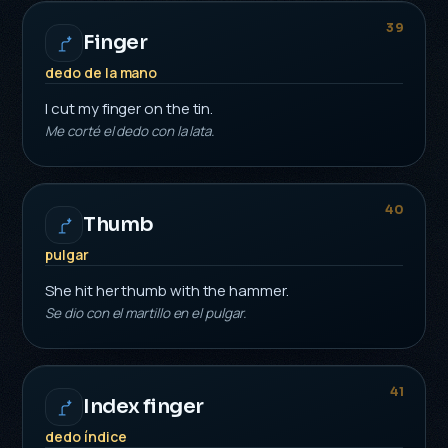
39
Finger
dedo de la mano
I cut my finger on the tin.
Me corté el dedo con la lata.
40
Thumb
pulgar
She hit her thumb with the hammer.
Se dio con el martillo en el pulgar.
41
Index finger
dedo índice