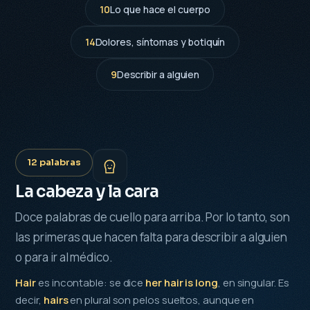
10
Lo que hace el cuerpo
14
Dolores, síntomas y botiquín
9
Describir a alguien
12 palabras
La cabeza y la cara
Doce palabras de cuello para arriba. Por lo tanto, son
las primeras que hacen falta para describir a alguien
o para ir al médico.
Hair
es incontable: se dice
her hair is long
, en singular. Es
decir,
hairs
en plural son pelos sueltos, aunque en