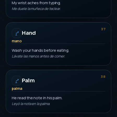
My wrist aches from typing.
Me duele la muñeca de teclear.
37
Hand
mano
Wash your hands before eating.
Lávate las manos antes de comer.
38
Palm
palma
He read the note in his palm.
Leyó la nota en la palma.