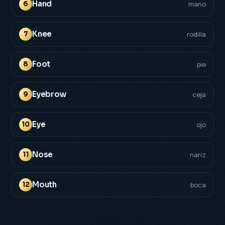
Hand
6
mano
Knee
7
rodilla
Foot
8
pie
Eyebrow
9
ceja
Eye
10
ojo
Nose
11
nariz
Mouth
12
boca