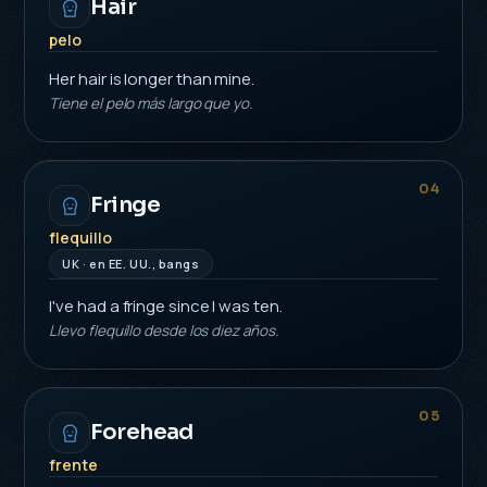
Hair
pelo
Her hair is longer than mine.
Tiene el pelo más largo que yo.
04
Fringe
flequillo
UK · en EE. UU., bangs
I've had a fringe since I was ten.
Llevo flequillo desde los diez años.
05
Forehead
frente