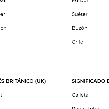
all
Fútbol
er
Suéter
box
Buzón
Grifo
ÉS BRITÁNICO (UK)
SIGNIFICADO 
it
Galleta
Papas fritas