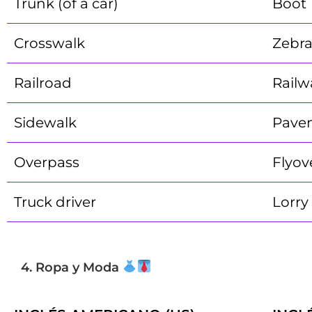
Trunk (of a car)
Boot
Crosswalk
Zebra
Railroad
Railw
Sidewalk
Pave
Overpass
Flyov
Truck driver
Lorry
4. Ropa y Moda