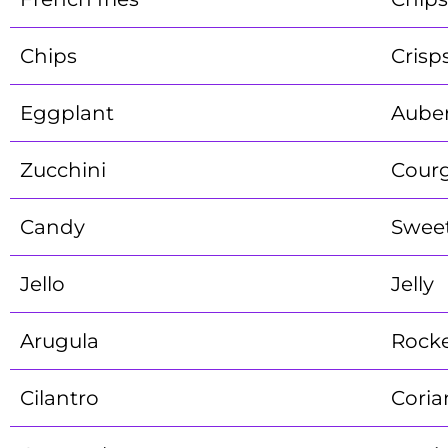
Chips
Crisp
Eggplant
Aube
Zucchini
Courg
Candy
Swee
Jello
Jelly
Arugula
Rock
Cilantro
Coria