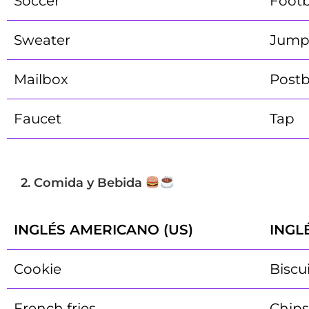
Soccer
Footb
Sweater
Jump
Mailbox
Post
Faucet
Tap
2. Comida y Bebida
INGLÉS AMERICANO (US)
INGL
Cookie
Biscu
French fries
Chips