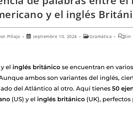
encia de palabras entre el 
ericano y el inglés Britán
on Pillajo
septiembre 10, 2024
Gramática
Sin
y el
inglés británico
se encuentran en varios 
Aunque ambos son variantes del inglés, ciert
do del Atlántico al otro. Aquí tienes
50 eje
cano
(US) y el
inglés británico
(UK), perfectos