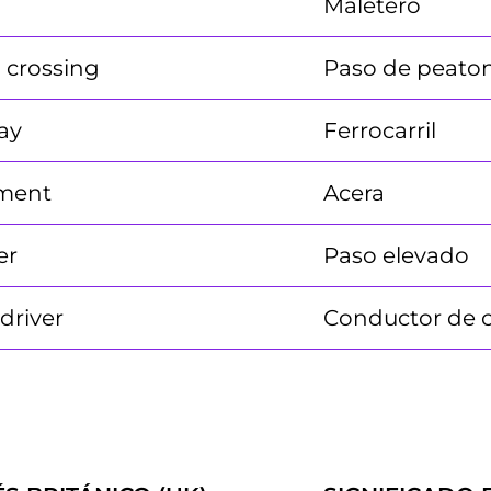
Maletero
 crossing
Paso de peato
ay
Ferrocarril
ment
Acera
er
Paso elevado
 driver
Conductor de 