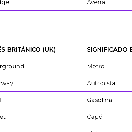
dge
Avena
ÉS BRITÁNICO (UK)
SIGNIFICADO 
rground
Metro
rway
Autopista
l
Gasolina
et
Capó