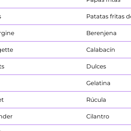
s
Patatas fritas 
rgine
Berenjena
ette
Calabacín
ts
Dulces
Gelatina
et
Rúcula
nder
Cilantro