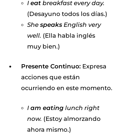
I
eat
breakfast every day.
(Desayuno todos los días.)
She
speaks
English very
well.
(Ella habla inglés
muy bien.)
Presente Continuo:
Expresa
acciones que están
ocurriendo en este momento.
I
am eating
lunch right
now.
(Estoy almorzando
ahora mismo.)