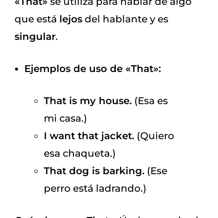
«That»
se utiliza para hablar de algo
que está
lejos
del hablante y es
singular
.
Ejemplos de uso de «That»:
That is my house.
(Esa es
mi casa.)
I want that jacket.
(Quiero
esa chaqueta.)
That dog is barking.
(Ese
perro está ladrando.)